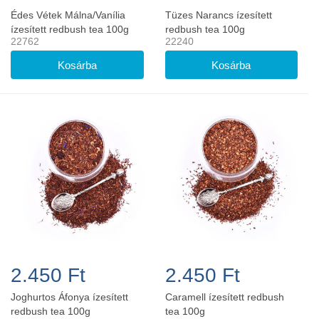
Édes Vétek Málna/Vanília
Tüzes Narancs ízesített
ízesített redbush tea 100g
redbush tea 100g
22762
22240
2.450 Ft
2.450 Ft
Joghurtos Áfonya ízesített
Caramell ízesített redbush
redbush tea 100g
tea 100g