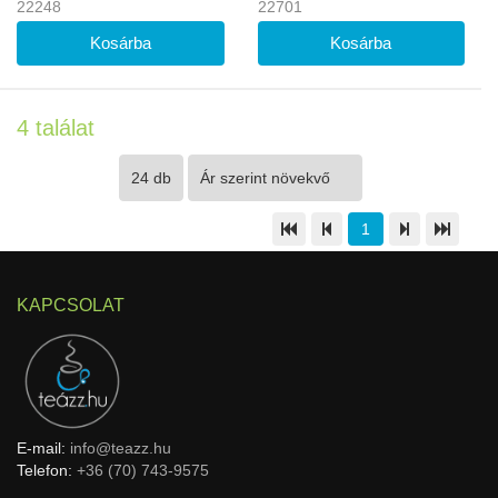
22248
22701
4 találat
1
KAPCSOLAT
E-mail:
info@teazz.hu
Telefon:
+36 (70) 743-9575