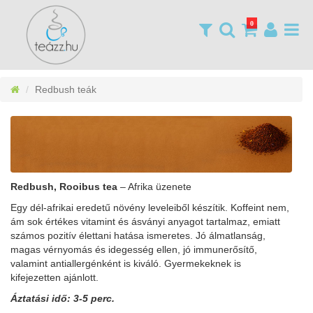
0
Redbush teák
Redbush, Rooibus tea
– Afrika üzenete
Egy dél-afrikai eredetű növény leveleiből készítik. Koffeint nem,
ám sok értékes vitamint és ásványi anyagot tartalmaz, emiatt
számos pozitív élettani hatása ismeretes. Jó álmatlanság,
magas vérnyomás és idegesség ellen, jó immunerősítő,
valamint antiallergénként is kiváló. Gyermekeknek is
kifejezetten ajánlott.
Áztatási idő: 3-5 perc.