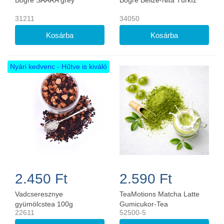
Bögre SAARA grey
Bögre Belize-Nita Türkíz
31211
34050
Nyári kedvenc - Hűtve is kiváló
2.450 Ft
2.590 Ft
Vadcseresznye
TeaMotions Matcha Latte
gyümölcstea 100g
Gumicukor-Tea
22611
52500-5