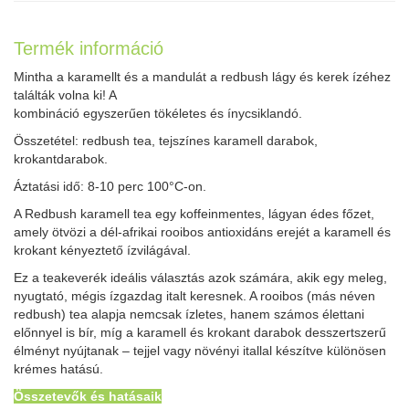
Termék információ
Mintha a karamellt és a mandulát a redbush lágy és kerek ízéhez
találták volna ki! A
kombináció egyszerűen tökéletes és ínycsiklandó.
Összetétel: redbush tea, tejszínes karamell darabok,
krokantdarabok.
Áztatási idő: 8-10 perc 100°C-on.
A Redbush karamell tea egy koffeinmentes, lágyan édes főzet,
amely ötvözi a dél-afrikai rooibos antioxidáns erejét a karamell és
krokant kényeztető ízvilágával.
Ez a teakeverék ideális választás azok számára, akik egy meleg,
nyugtató, mégis ízgazdag italt keresnek. A rooibos (más néven
redbush) tea alapja nemcsak ízletes, hanem számos élettani
előnnyel is bír, míg a karamell és krokant darabok desszertszerű
élményt nyújtanak – tejjel vagy növényi itallal készítve különösen
krémes hatású.
Összetevők és hatásaik