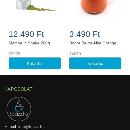
12.490 Ft
3.490 Ft
Matcha 'n Shake 200g
Bögre Belize-Nita Orange
22076
34050
KAPCSOLAT
E-mail:
info@teazz.hu