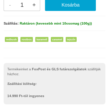
Szállítás:
Raktáron (kevesebb mint 10csomag (100g))
redbush
rooibos
karamell
caramel
tejszín
Termékeinket a
FoxPost és GLS futárszolgálatok
szállítják
házhoz.
Szállítási költség:
14.990 Ft-tól ingyenes