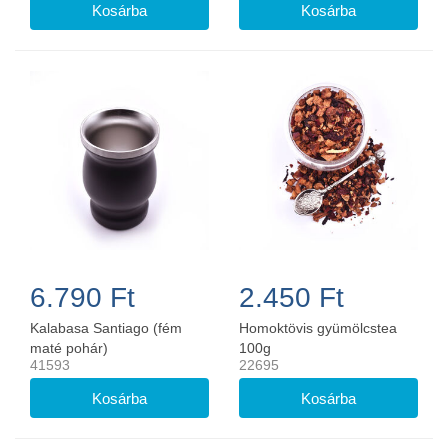
6.790 Ft
2.450 Ft
Kalabasa Santiago (fém
Homoktövis gyümölcstea
maté pohár)
100g
41593
22695