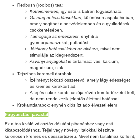
Redbush (rooibos) tea:
Koffeinmentes
, így este is bátran fogyasztható.
Gazdag antioxidánsokban
, különösen aspalathinban,
amely segíthet a sejtvédelemben és a gyulladások
csökkentésében.
Támogatja az emésztést
, enyhíti a
gyomorpanaszokat, puffadást.
Jótékony hatással lehet az alvásra
, mivel nem
stimulálja az idegrendszert.
Ásványi anyagokat
is tartalmaz: vas, kalcium,
magnézium, cink.
Tejszínes karamell darabok:
Ízélményt fokozó összetevő, amely lágy édességet
és krémes karaktert ad.
A tej és cukor kombinációja révén komfortérzetet kelt,
de nem rendelkezik jelentős élettani hatással.
Krokantdarabok: enyhén diós ízt adó élvezeti elem
Fogyasztási javaslat
Ez a tea kiváló választás délutáni pihenéshez vagy esti
kikapcsolódáshoz. Tejjel vagy növényi italokkal készítve
különösen krémes és desszertszerű. Mivel nem tartalmaz koffeint,