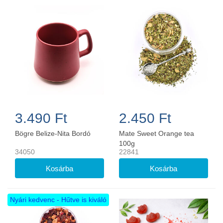
3.490 Ft
2.450 Ft
Bögre Belize-Nita Bordó
Mate Sweet Orange tea
100g
34050
22841
Nyári kedvenc - Hűtve is kiváló