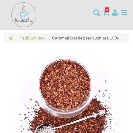
0
Redbush teák
Caramell ízesített redbush tea 100g