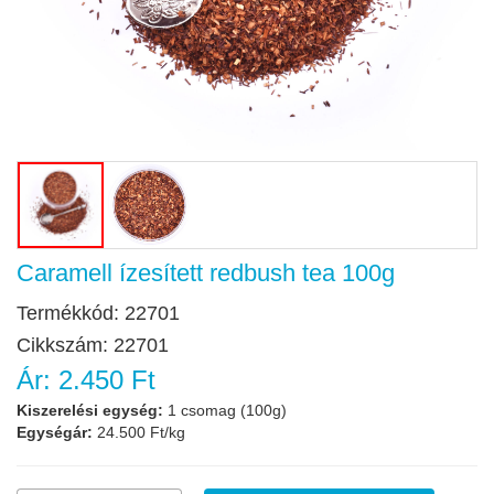
Caramell ízesített redbush tea 100g
Termékkód:
22701
Cikkszám:
22701
Ár:
2.450 Ft
Kiszerelési egység:
1 csomag (100g)
Egységár:
24.500 Ft/kg