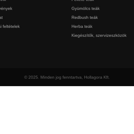
vények
Gyümölcs teák
at
Redbush teák
i feltételek
Herba teák
Kiegészítők, szervizeszközök
© 2025. Minden jog fenntartva, Hollagora Kft.