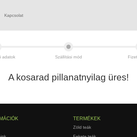
Kapcsolat
i adatok
Szállítási mód
Fize
A kosarad pillanatnyilag üres!
MÁCIÓK
TERMÉKEK
Zöld teák
ink
Fekete teák