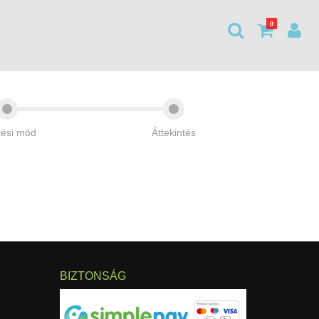
0
tési mód
Áttekintés
BIZTONSÁG