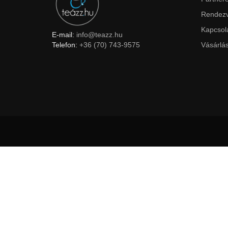
Rendez
Kapcsol
E-mail:
info@teazz.hu
Telefon:
+36 (70) 743-9575
Vásárlás