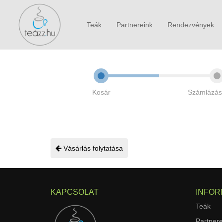
Teák
Partnereink
Rendezvények
Kosár
Számlázás
Vásárlás folytatása
KAPCSOLAT
INFOR
Teák
Partnere