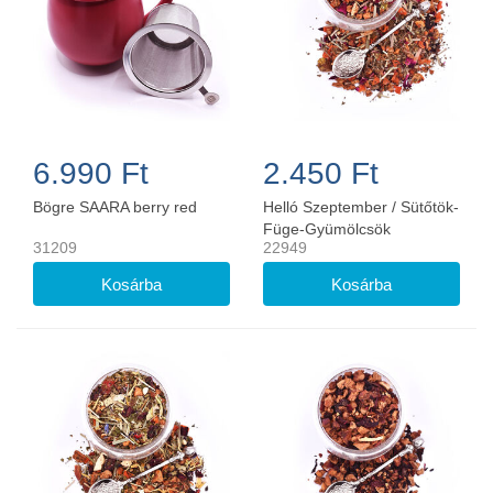
6.990 Ft
2.450 Ft
Bögre SAARA berry red
Helló Szeptember / Sütőtök-
Füge-Gyümölcsök
31209
22949
teakeverék 100g