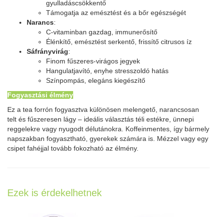
gyulladáscsökkentő
Támogatja az emésztést és a bőr egészségét
Narancs
:
C-vitaminban gazdag, immunerősítő
Élénkítő, emésztést serkentő, frissítő citrusos íz
Sáfrányvirág
:
Finom fűszeres-virágos jegyek
Hangulatjavító, enyhe stresszoldó hatás
Színpompás, elegáns kiegészítő
Fogyasztási élmény
Ez a tea forrón fogyasztva különösen melengető, narancsosan
telt és fűszeresen lágy – ideális választás téli estékre, ünnepi
reggelekre vagy nyugodt délutánokra. Koffeinmentes, így bármely
napszakban fogyasztható, gyerekek számára is. Mézzel vagy egy
csipet fahéjjal tovább fokozható az élmény.
Ezek is érdekelhetnek