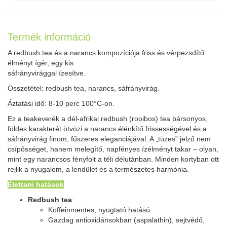
Termék információ
A redbush tea és a narancs kompozíciója friss és vérpezsdítő
élményt ígér, egy kis
sáfrányvirággal ízesítve.
Összetétel: redbush tea, narancs, sáfrányvirág.
Áztatási idő: 8-10 perc 100°C-on.
Ez a teakeverék a dél-afrikai redbush (rooibos) tea bársonyos,
földes karakterét ötvözi a narancs élénkítő frissességével és a
sáfrányvirág finom, fűszeres eleganciájával. A „tüzes” jelző nem
csípősséget, hanem melegítő, napfényes ízélményt takar – olyan,
mint egy narancsos fényfolt a téli délutánban. Minden kortyban ott
rejlik a nyugalom, a lendület és a természetes harmónia.
Élettani hatások
Redbush tea
:
Koffeinmentes, nyugtató hatású
Gazdag antioxidánsokban (aspalathin), sejtvédő,