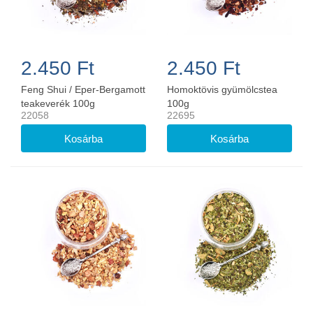
2.450 Ft
2.450 Ft
Feng Shui / Eper-Bergamott
Homoktövis gyümölcstea
teakeverék 100g
100g
22058
22695