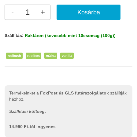
Szállítás:
Raktáron (kevesebb mint 10csomag (100g))
redbush
rooibos
málna
vanília
Termékeinket a
FoxPost és GLS futárszolgálatok
szállítják
házhoz.
Szállítási költség:
14.990 Ft-tól ingyenes