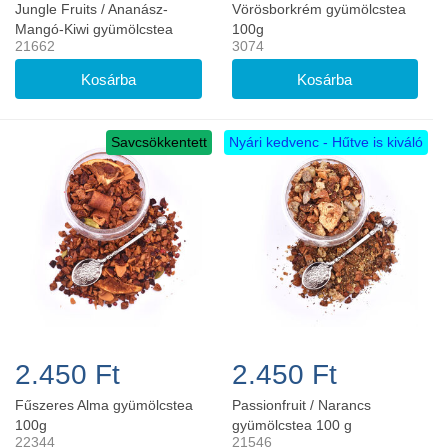
Jungle Fruits / Ananász-
Vörösborkrém gyümölcstea
Mangó-Kiwi gyümölcstea
100g
21662
3074
100g
Savcsökkentett
Nyári kedvenc - Hűtve is kiváló
2.450 Ft
2.450 Ft
Fűszeres Alma gyümölcstea
Passionfruit / Narancs
100g
gyümölcstea 100 g
22344
21546