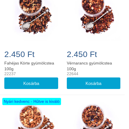
2.450 Ft
2.450 Ft
Fahéjas Körte gyümölcstea
Vérnarancs gyümölcstea
100g
100g
22237
22644
Nyári kedvenc - Hűtve is kiváló