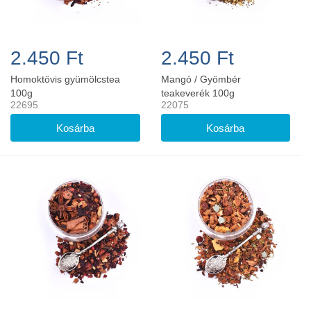
2.450 Ft
2.450 Ft
Homoktövis gyümölcstea
Mangó / Gyömbér
100g
teakeverék 100g
22695
22075