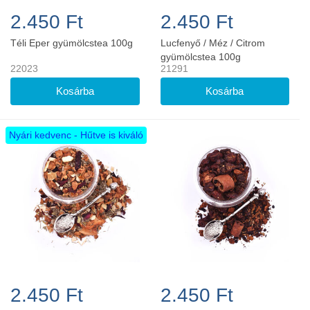
2.450 Ft
2.450 Ft
Téli Eper gyümölcstea 100g
Lucfenyő / Méz / Citrom
gyümölcstea 100g
22023
21291
Nyári kedvenc - Hűtve is kiváló
2.450 Ft
2.450 Ft