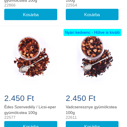
gyümölcstea 100g
100g
22866
22554
Nyári kedvenc - Hűtve is kiváló
2.450 Ft
2.450 Ft
Édes Szenvedély / Licsi-eper
Vadcseresznye gyümölcstea
gyümölcstea 100g
100g
22577
22611