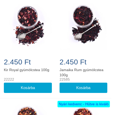
2.450 Ft
2.450 Ft
Kir Royal gyümölcstea 100g
Jamaika Rum gyümölcstea
100g
22222
22585
Nyári kedvenc - Hűtve is kiváló