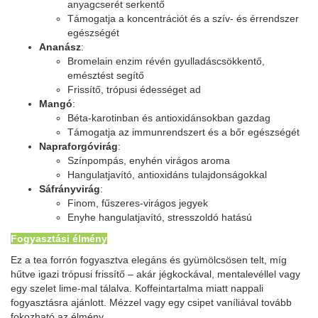
anyagcserét serkentő
Támogatja a koncentrációt és a szív- és érrendszer
egészségét
Ananász
:
Bromelain enzim révén gyulladáscsökkentő,
emésztést segítő
Frissítő, trópusi édességet ad
Mangó
:
Béta-karotinban és antioxidánsokban gazdag
Támogatja az immunrendszert és a bőr egészségét
Napraforgóvirág
:
Színpompás, enyhén virágos aroma
Hangulatjavító, antioxidáns tulajdonságokkal
Sáfrányvirág
:
Finom, fűszeres-virágos jegyek
Enyhe hangulatjavító, stresszoldó hatású
Fogyasztási élmény
Ez a tea forrón fogyasztva elegáns és gyümölcsösen telt, míg
hűtve igazi trópusi frissítő – akár jégkockával, mentalevéllel vagy
egy szelet lime-mal tálalva. Koffeintartalma miatt nappali
fogyasztásra ajánlott. Mézzel vagy egy csipet vaníliával tovább
fokozható az élmény.