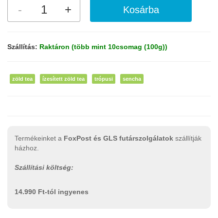
Szállítás:
Raktáron (több mint 10csomag (100g))
zöld tea
ízesített zöld tea
trópusi
sencha
Termékeinket a
FoxPost és GLS futárszolgálatok
szállítják
házhoz.
Szállítási költség:
14.990 Ft-tól ingyenes