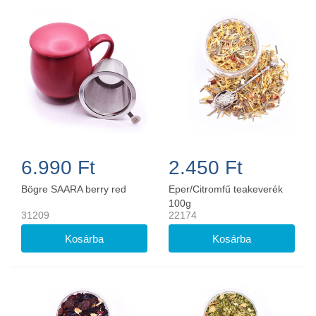
6.990 Ft
2.450 Ft
Bögre SAARA berry red
Eper/Citromfű teakeverék
100g
31209
22174