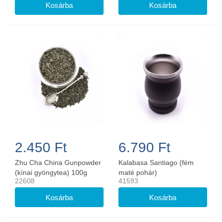
2.450 Ft
6.790 Ft
Zhu Cha China Gunpowder
Kalabasa Santiago (fém
(kínai gyöngytea) 100g
maté pohár)
22608
41593