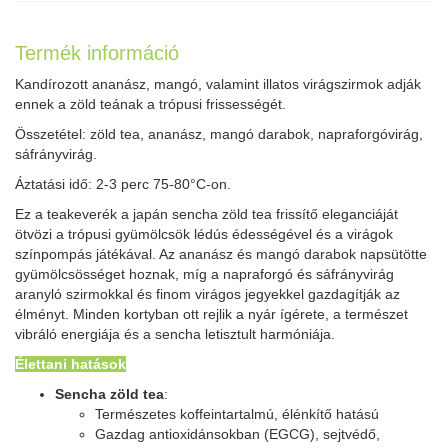
Termék információ
Kandírozott ananász, mangó, valamint illatos virágszirmok adják
ennek a zöld teának a trópusi frissességét.
Összetétel: zöld tea, ananász, mangó darabok, napraforgóvirág,
sáfrányvirág.
Áztatási idő: 2-3 perc 75-80°C-on.
Ez a teakeverék a japán sencha zöld tea frissítő eleganciáját
ötvözi a trópusi gyümölcsök lédús édességével és a virágok
színpompás játékával. Az ananász és mangó darabok napsütötte
gyümölcsösséget hoznak, míg a napraforgó és sáfrányvirág
aranyló szirmokkal és finom virágos jegyekkel gazdagítják az
élményt. Minden kortyban ott rejlik a nyár ígérete, a természet
vibráló energiája és a sencha letisztult harmóniája.
Élettani hatások
Sencha zöld tea
:
Természetes koffeintartalmú, élénkítő hatású
Gazdag antioxidánsokban (EGCG), sejtvédő,