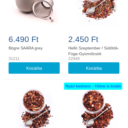
6.490 Ft
2.450 Ft
Bögre SAARA grey
Helló Szeptember / Sütőtök-
Füge-Gyümölcsök
31211
22949
teakeverék 100g
Nyári kedvenc - Hűtve is kiváló