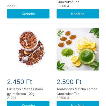
Gumicukor-Tea
22908
52500-4
2.450 Ft
2.590 Ft
Lucfenyő / Méz / Citrom
TeaMotions Matcha Lemon
gyümölcstea 100g
Gumicukor-Tea
21291
52500-3