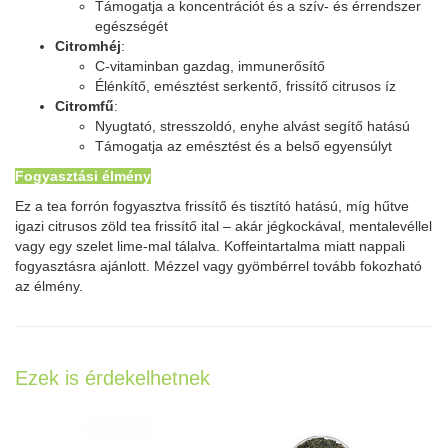
Támogatja a koncentrációt és a szív- és érrendszer
egészségét
Citromhéj
:
C-vitaminban gazdag, immunerősítő
Élénkítő, emésztést serkentő, frissítő citrusos íz
Citromfű
:
Nyugtató, stresszoldó, enyhe alvást segítő hatású
Támogatja az emésztést és a belső egyensúlyt
Fogyasztási élmény
Ez a tea forrón fogyasztva frissítő és tisztító hatású, míg hűtve
igazi citrusos zöld tea frissítő ital – akár jégkockával, mentalevéllel
vagy egy szelet lime-mal tálalva. Koffeintartalma miatt nappali
fogyasztásra ajánlott. Mézzel vagy gyömbérrel tovább fokozható
az élmény.
Ezek is érdekelhetnek