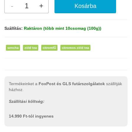
Szállítás:
Raktáron (több mint 10csomag (100g))
sencha
zöld tea
citromfű
citromos zöld tea
Termékeinket a
FoxPost és GLS futárszolgálatok
szállítják
házhoz.
Szállítási költség:
14.990 Ft-tól ingyenes