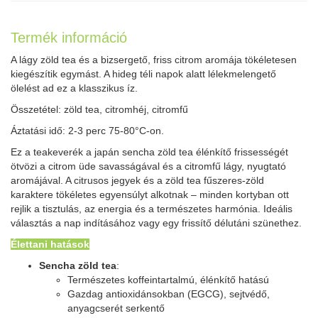
Termék információ
A lágy zöld tea és a bizsergető, friss citrom aromája tökéletesen
kiegészítik egymást. A hideg téli napok alatt lélekmelengető
ölelést ad ez a klasszikus íz.
Összetétel: zöld tea, citromhéj, citromfű
Áztatási idő: 2-3 perc 75-80°C-on.
Ez a teakeverék a japán sencha zöld tea élénkítő frissességét
ötvözi a citrom üde savasságával és a citromfű lágy, nyugtató
aromájával. A citrusos jegyek és a zöld tea fűszeres-zöld
karaktere tökéletes egyensúlyt alkotnak – minden kortyban ott
rejlik a tisztulás, az energia és a természetes harmónia. Ideális
választás a nap indításához vagy egy frissítő délutáni szünethez.
Élettani hatások
Sencha zöld tea
:
Természetes koffeintartalmú, élénkítő hatású
Gazdag antioxidánsokban (EGCG), sejtvédő,
anyagcserét serkentő