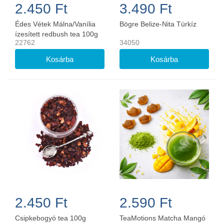
2.450 Ft
3.490 Ft
Édes Vétek Málna/Vanília
Bögre Belize-Nita Türkíz
ízesített redbush tea 100g
22762
34050
2.450 Ft
2.590 Ft
Csipkebogyó tea 100g
TeaMotions Matcha Mangó