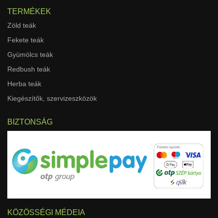
TERMÉKEK
Zöld teák
Fekete teák
Gyümölcs teák
Redbush teák
Herba teák
Kiegészítők, szervizeszközök
BIZTONSÁG
KÖZÖSSÉGI MÉDEIA