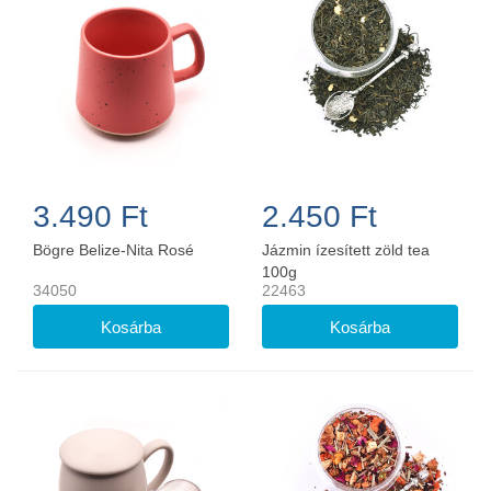
3.490 Ft
2.450 Ft
Bögre Belize-Nita Rosé
Jázmin ízesített zöld tea
100g
34050
22463