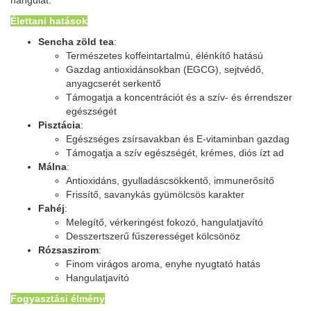
hangulat.
Élettani hatások
Sencha zöld tea
:
Természetes koffeintartalmú, élénkítő hatású
Gazdag antioxidánsokban (EGCG), sejtvédő,
anyagcserét serkentő
Támogatja a koncentrációt és a szív- és érrendszer
egészségét
Pisztácia
:
Egészséges zsírsavakban és E-vitaminban gazdag
Támogatja a szív egészségét, krémes, diós ízt ad
Málna
:
Antioxidáns, gyulladáscsökkentő, immunerősítő
Frissítő, savanykás gyümölcsös karakter
Fahéj
:
Melegítő, vérkeringést fokozó, hangulatjavító
Desszertszerű fűszerességet kölcsönöz
Rózsaszirom
:
Finom virágos aroma, enyhe nyugtató hatás
Hangulatjavító
Fogyasztási élmény