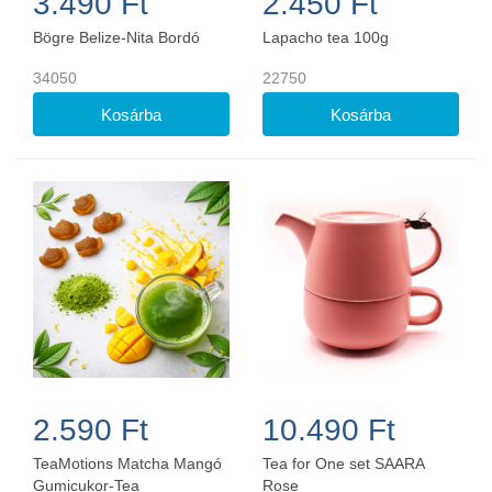
3.490 Ft
2.450 Ft
Bögre Belize-Nita Bordó
Lapacho tea 100g
34050
22750
2.590 Ft
10.490 Ft
TeaMotions Matcha Mangó
Tea for One set SAARA
Gumicukor-Tea
Rose