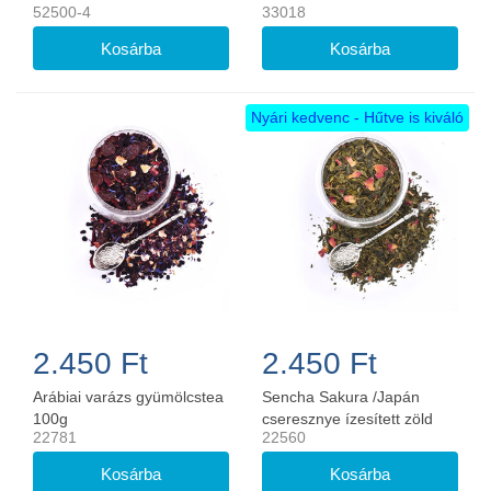
52500-4
33018
Nyári kedvenc - Hűtve is kiváló
2.450 Ft
2.450 Ft
Arábiai varázs gyümölcstea
Sencha Sakura /Japán
100g
cseresznye ízesített zöld
22781
22560
tea 100g