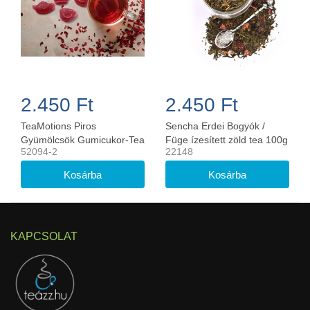
2.450 Ft
2.450 Ft
TeaMotions Piros
Sencha Erdei Bogyók /
Gyümölcsök Gumicukor-Tea
Füge ízesített zöld tea 100g
52094-2
22148
KAPCSOLAT