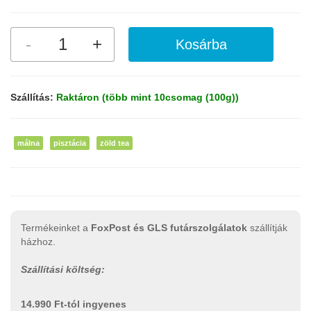
Szállítás:
Raktáron (több mint 10csomag (100g))
málna
pisztácia
zöld tea
Termékeinket a
FoxPost és GLS futárszolgálatok
szállítják
házhoz.
Szállítási költség:
14.990 Ft-tól ingyenes