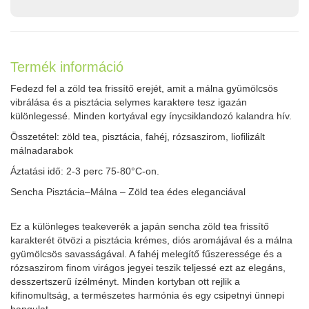
Termék információ
Fedezd fel a zöld tea frissítő erejét, amit a málna gyümölcsös
vibrálása és a pisztácia selymes karaktere tesz igazán
különlegessé. Minden kortyával egy ínycsiklandozó kalandra hív.
Összetétel: zöld tea, pisztácia, fahéj, rózsaszirom, liofilizált
málnadarabok
Áztatási idő: 2-3 perc 75-80°C-on.
Sencha Pisztácia–Málna – Zöld tea édes eleganciával
Ez a különleges teakeverék a japán sencha zöld tea frissítő
karakterét ötvözi a pisztácia krémes, diós aromájával és a málna
gyümölcsös savasságával. A fahéj melegítő fűszeressége és a
rózsaszirom finom virágos jegyei teszik teljessé ezt az elegáns,
desszertszerű ízélményt. Minden kortyban ott rejlik a
kifinomultság, a természetes harmónia és egy csipetnyi ünnepi