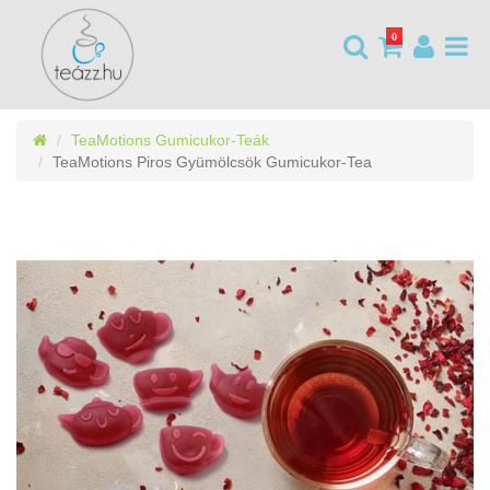
0
TeaMotions Gumicukor-Teák
TeaMotions Piros Gyümölcsök Gumicukor-Tea