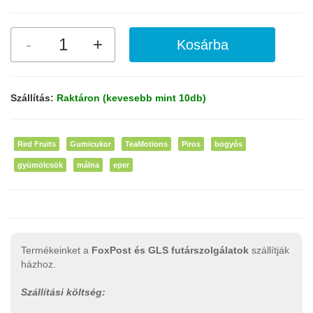
Szállítás:
Raktáron (kevesebb mint 10db)
Red Fruits
Gumicukor
TeaMotions
Piros
bogyós
gyümölcsök
málna
eper
Termékeinket a
FoxPost és GLS futárszolgálatok
szállítják
házhoz.
Szállítási költség: