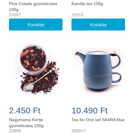
Pina Colada gyümölcstea
Kamilla tea 100g
100g
22657
22915
2.450 Ft
10.490 Ft
Nagymama Kertje
Tea for One set SAARA blue
gyümölcstea 100g
22866
330017