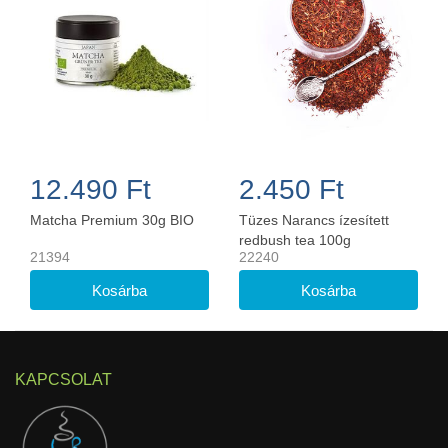
12.490 Ft
2.450 Ft
Matcha Premium 30g BIO
Tüzes Narancs ízesített
redbush tea 100g
21394
22240
KAPCSOLAT