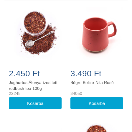
2.450 Ft
3.490 Ft
Joghurtos Áfonya ízesített
Bögre Belize-Nita Rosé
redbush tea 100g
22248
34050