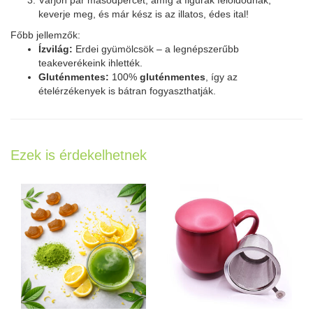
Várjon pár másodpercet, amíg a figurák feloldódnak,
keverje meg, és már kész is az illatos, édes ital!
Főbb jellemzők:
Ízvilág:
Erdei gyümölcsök
– a legnépszerűbb
teakeverékeink ihlették.
Gluténmentes:
100%
gluténmentes
, így az
ételérzékenyek is bátran fogyaszthatják.
Ezek is érdekelhetnek