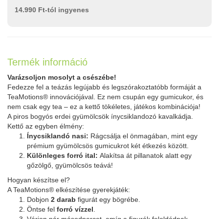
14.990 Ft-tól ingyenes
Termék információ
Varázsoljon mosolyt a csészébe!
Fedezze fel a teázás legújabb és legszórakoztatóbb formáját a
TeaMotions® innovációjával. Ez nem csupán egy gumicukor, és
nem csak egy tea – ez a kettő tökéletes, játékos kombinációja!
A piros bogyós erdei gyümölcsök ínycsiklandozó kavalkádja.
Kettő az egyben élmény:
Ínycsiklandó nasi:
Rágcsálja el önmagában, mint egy
prémium gyümölcsös gumicukrot két étkezés között.
Különleges forró ital:
Alakítsa át pillanatok alatt egy
gőzölgő, gyümölcsös teává!
Hogyan készítse el?
A TeaMotions® elkészítése gyerekjáték:
Dobjon
2 darab
figurát egy bögrébe.
Öntse fel
forró vízzel
.