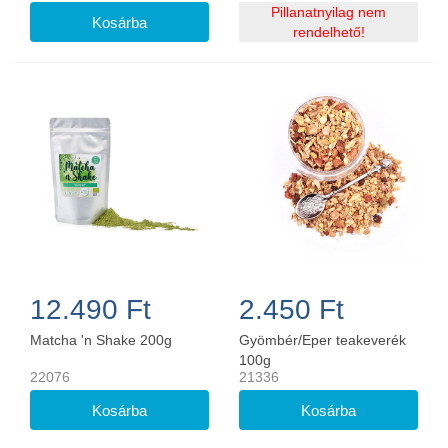
Pillanatnyilag nem
rendelhető!
12.490 Ft
2.450 Ft
Matcha 'n Shake 200g
Gyömbér/Eper teakeverék
100g
22076
21336