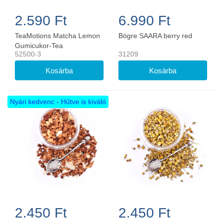
2.590 Ft
6.990 Ft
TeaMotions Matcha Lemon
Bögre SAARA berry red
Gumicukor-Tea
52500-3
31209
Nyári kedvenc - Hűtve is kiváló
2.450 Ft
2.450 Ft