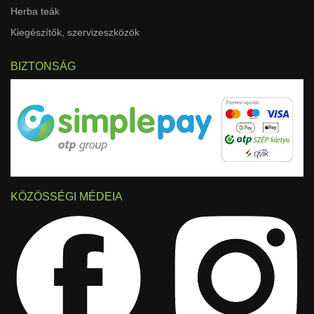
Herba teák
Kiegészítők, szervizeszközök
BIZTONSÁG
KÖZÖSSÉGI MÉDEIA