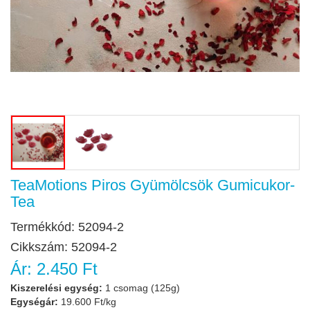
TeaMotions Piros Gyümölcsök Gumicukor-
Tea
Termékkód:
52094-2
Cikkszám:
52094-2
Ár:
2.450 Ft
Kiszerelési egység:
1 csomag (125g)
Egységár:
19.600 Ft/kg