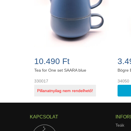
10.490 Ft
3.4
Tea for One set SAARA blue
Bögre 
330017
34050
Pillanatnyilag nem rendelhető!
KAPCSOLAT
INFOR
Teák