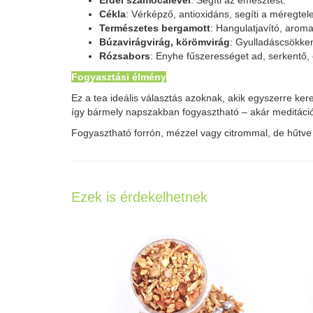
Erdei szamócalevél
: Segíti az emésztést.
Cékla
: Vérképző, antioxidáns, segíti a méregtele
Természetes bergamott
: Hangulatjavító, aromat
Búzavirágvirág, körömvirág
: Gyulladáscsökke
Rózsabors
: Enyhe fűszerességet ad, serkentő, 
Fogyasztási élmény
Ez a tea ideális választás azoknak, akik egyszerre ker
így bármely napszakban fogyasztható – akár meditáció
Fogyasztható forrón, mézzel vagy citrommal, de hűtve 
Ezek is érdekelhetnek