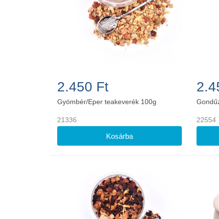
2.450 Ft
2.4
Gyömbér/Eper teakeverék 100g
Gondűz
21336
22554