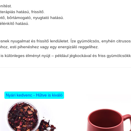
nítést.
erápiás hatású, frissítő.
ntő, bőrtámogató, nyugtató hatású.
élénkítő hatású.
esnek nyugalmat és frissítő lendületet. Íze gyümölcsös, enyhén citrusos
hoz, esti pihenéshez vagy egy energizáló reggelihez.
is különleges élményt nyújt – például jégkockával és friss gyümölcsökk
Nyári kedvenc - Hűtve is kiváló