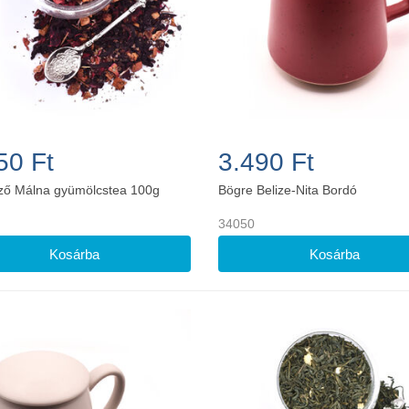
50 Ft
3.490 Ft
ő Málna gyümölcstea 100g
Bögre Belize-Nita Bordó
34050