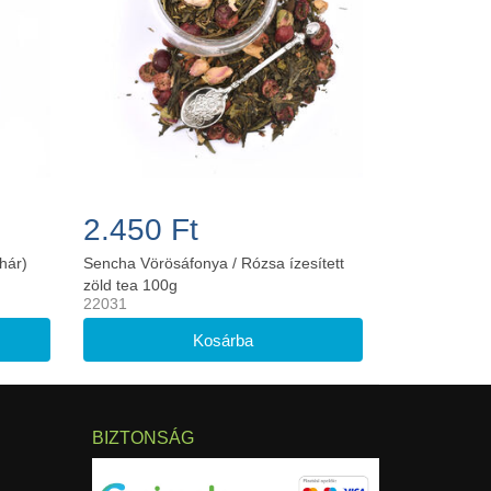
2.450 Ft
hár)
Sencha Vörösáfonya / Rózsa ízesített
zöld tea 100g
22031
BIZTONSÁG