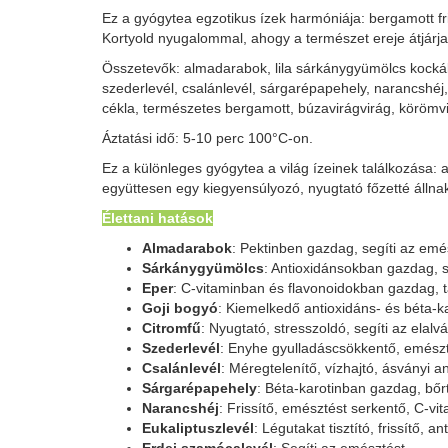
Ez a gyógytea egzotikus ízek harmóniája: bergamott fr
Kortyold nyugalommal, ahogy a természet ereje átjárj
Összetevők: almadarabok, lila sárkánygyümölcs kockák,
szederlevél, csalánlevél, sárgarépapehely, narancshéj,
cékla, természetes bergamott, búzavirágvirág, körömv
Áztatási idő: 5-10 perc 100°C-on.
Ez a különleges gyógytea a világ ízeinek találkozása: 
együttesen egy kiegyensúlyozó, nyugtató főzetté állnak ös
Élettani hatások
Almadarabok
: Pektinben gazdag, segíti az emés
Sárkánygyümölcs
: Antioxidánsokban gazdag, se
Eper
: C-vitaminban és flavonoidokban gazdag,
Goji bogyó
: Kiemelkedő antioxidáns- és béta-ka
Citromfű
: Nyugtató, stresszoldó, segíti az elal
Szederlevél
: Enyhe gyulladáscsökkentő, emészt
Csalánlevél
: Méregtelenítő, vízhajtó, ásványi
Sárgarépapehely
: Béta-karotinban gazdag, bő
Narancshéj
: Frissítő, emésztést serkentő, C-v
Eukaliptuszlevél
: Légutakat tisztító, frissítő, an