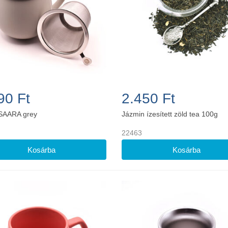
90 Ft
2.450 Ft
SAARA grey
Jázmin ízesített zöld tea 100g
22463