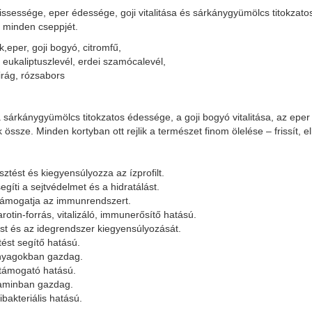
issessége, eper édessége, goji vitalitása és sárkánygyümölcs titokzato
a minden cseppjét.
eper, goji bogyó, citromfű,
 eukaliptuszlevél, erdei szamócalevél,
irág, rózsabors
a sárkánygyümölcs titokzatos édessége, a goji bogyó vitalitása, az epe
sze. Minden kortyban ott rejlik a természet finom ölelése – frissít, ellaz
ztést és kiegyensúlyozza az ízprofilt.
gíti a sejtvédelmet és a hidratálást.
 támogatja az immunrendszert.
rotin-forrás, vitalizáló, immunerősítő hatású.
vást és az idegrendszer kiegyensúlyozását.
ést segítő hatású.
 anyagokban gazdag.
rtámogató hatású.
itaminban gazdag.
tibakteriális hatású.