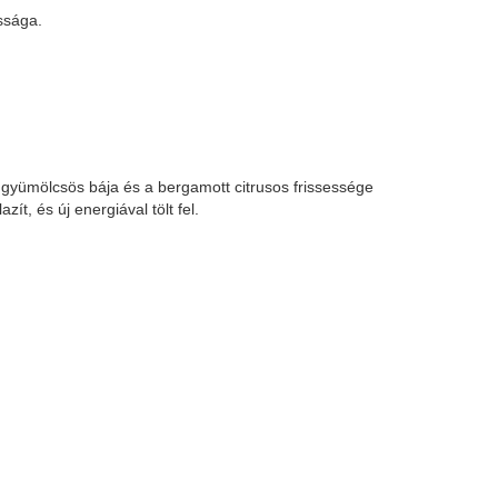
ssága.
r gyümölcsös bája és a bergamott citrusos frissessége
ít, és új energiával tölt fel.