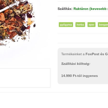
Szállítás:
Raktáron (kevesebb 
gyógytea
herba
eper
bergam
Termékeinket a
FoxPost és G
Szállítási költség:
14.990 Ft-tól ingyenes