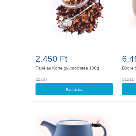
2.450 Ft
6.4
Fahéjas Körte gyümölcstea 100g
Bögre 
22237
31211