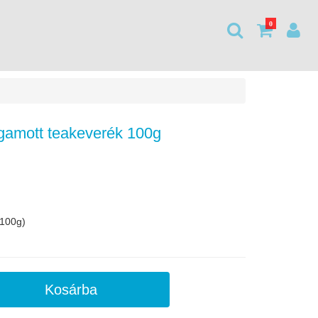
0
gamott teakeverék 100g
100g)