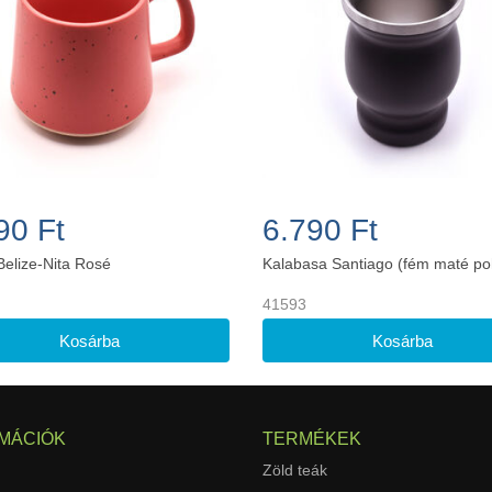
90 Ft
6.790 Ft
Belize-Nita Rosé
Kalabasa Santiago (fém maté po
41593
MÁCIÓK
TERMÉKEK
Zöld teák