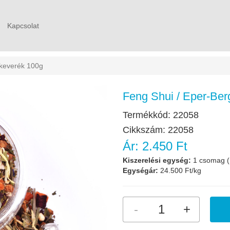
Kapcsolat
akeverék 100g
Feng Shui / Eper-Ber
Termékkód:
22058
Cikkszám:
22058
Ár:
2.450 Ft
Kiszerelési egység:
1 csomag (
Egységár:
24.500 Ft/kg