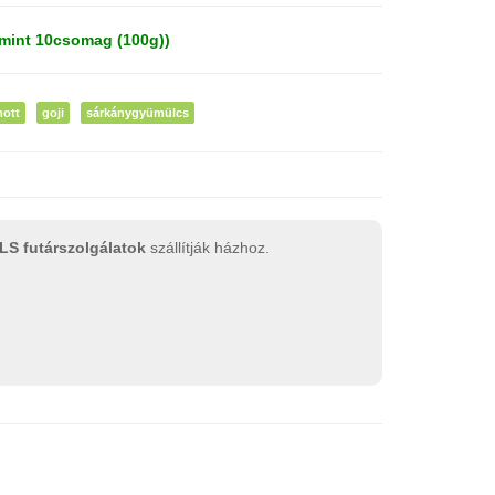
mint 10csomag (100g))
ott
goji
sárkánygyümülcs
LS futárszolgálatok
szállítják házhoz.