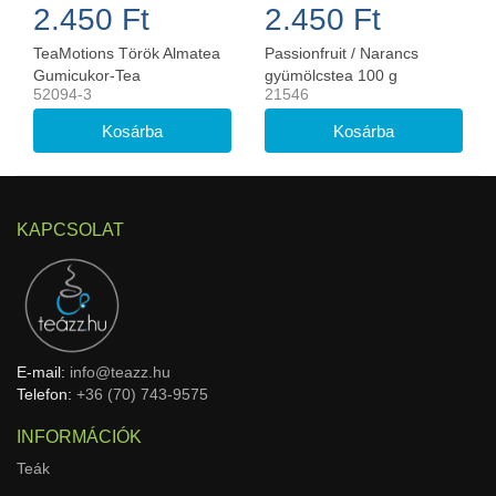
2.450 Ft
2.450 Ft
TeaMotions Török Almatea
Passionfruit / Narancs
Gumicukor-Tea
gyümölcstea 100 g
52094-3
21546
KAPCSOLAT
E-mail:
info@teazz.hu
Telefon:
+36 (70) 743-9575
INFORMÁCIÓK
Teák