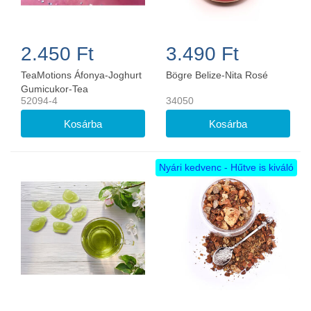
2.450 Ft
3.490 Ft
TeaMotions Áfonya-Joghurt
Bögre Belize-Nita Rosé
Gumicukor-Tea
52094-4
34050
Nyári kedvenc - Hűtve is kiváló