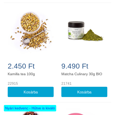
2.450 Ft
9.490 Ft
Kamilla tea 100g
Matcha Culinary 30g BIO
22915
21741
Nyári kedvenc - Hűtve is kiváló