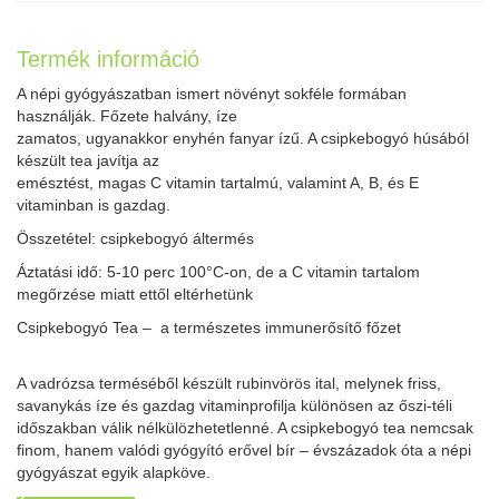
Termék információ
A népi gyógyászatban ismert növényt sokféle formában
használják. Főzete halvány, íze
zamatos, ugyanakkor enyhén fanyar ízű. A csipkebogyó húsából
készült tea javítja az
emésztést, magas C vitamin tartalmú, valamint A, B, és E
vitaminban is gazdag.
Összetétel: csipkebogyó áltermés
Áztatási idő: 5-10 perc 100°C-on, de a C vitamin tartalom
megőrzése miatt ettől eltérhetünk
Csipkebogyó Tea – a természetes immunerősítő főzet
A vadrózsa terméséből készült rubinvörös ital, melynek friss,
savanykás íze és gazdag vitaminprofilja különösen az őszi-téli
időszakban válik nélkülözhetetlenné. A csipkebogyó tea nemcsak
finom, hanem valódi gyógyító erővel bír – évszázadok óta a népi
gyógyászat egyik alapköve.