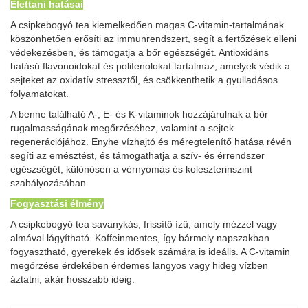
Élettani hatásai
A csipkebogyó tea kiemelkedően magas C-vitamin-tartalmának
köszönhetően erősíti az immunrendszert, segít a fertőzések elleni
védekezésben, és támogatja a bőr egészségét. Antioxidáns
hatású flavonoidokat és polifenolokat tartalmaz, amelyek védik a
sejteket az oxidatív stressztől, és csökkenthetik a gyulladásos
folyamatokat.
A benne található A-, E- és K-vitaminok hozzájárulnak a bőr
rugalmasságának megőrzéséhez, valamint a sejtek
regenerációjához. Enyhe vízhajtó és méregtelenítő hatása révén
segíti az emésztést, és támogathatja a szív- és érrendszer
egészségét, különösen a vérnyomás és koleszterinszint
szabályozásában.
Fogyasztási élmény
A csipkebogyó tea savanykás, frissítő ízű, amely mézzel vagy
almával lágyítható. Koffeinmentes, így bármely napszakban
fogyasztható, gyerekek és idősek számára is ideális. A C-vitamin
megőrzése érdekében érdemes langyos vagy hideg vízben
áztatni, akár hosszabb ideig.