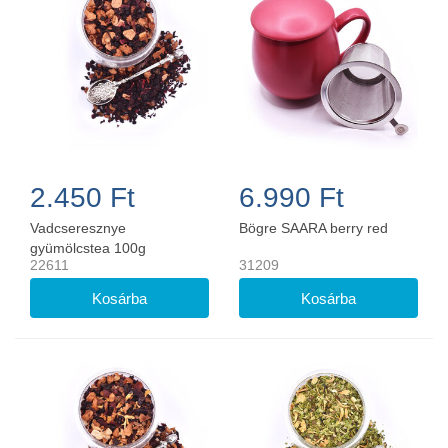
2.450 Ft
6.990 Ft
Vadcseresznye
Bögre SAARA berry red
gyümölcstea 100g
22611
31209