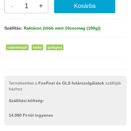
Szállítás:
Raktáron (több mint 10csomag (100g))
csipkebogyó
herba
gyógytea
Termékeinket a
FoxPost és GLS futárszolgálatok
szállítják
házhoz.
Szállítási költség:
14.990 Ft-tól ingyenes