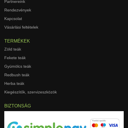
Partnereink
Rendezvények
Kapcsolat
Vásárlási feltételek
TERMÉKEK
Zöld teák
Fekete teák
Gyümölcs teák
Redbush teák
Herba teák
Kiegészítők, szervizeszközök
BIZTONSÁG