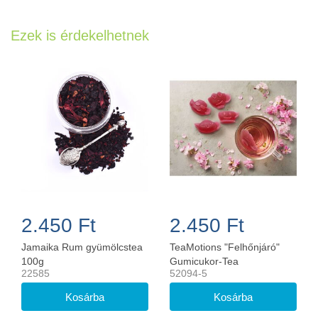
Ezek is érdekelhetnek
2.450 Ft
2.450 Ft
Jamaika Rum gyümölcstea
TeaMotions "Felhőnjáró"
100g
Gumicukor-Tea
22585
52094-5