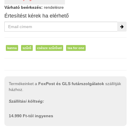
Várható beérkezés:
rendelésre
Értesítést kérek ha elérhető
kanna
szűrő
csésze szűrővel
tea for one
Termékeinket a
FoxPost és GLS futárszolgálatok
szállítják
házhoz.
Szállítási költség:
14.990 Ft-tól ingyenes