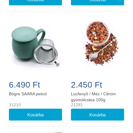
6.490 Ft
2.450 Ft
Bögre SAARA petrol
Lucfenyő / Méz / Citrom
gyümölcstea 100g
31210
21291