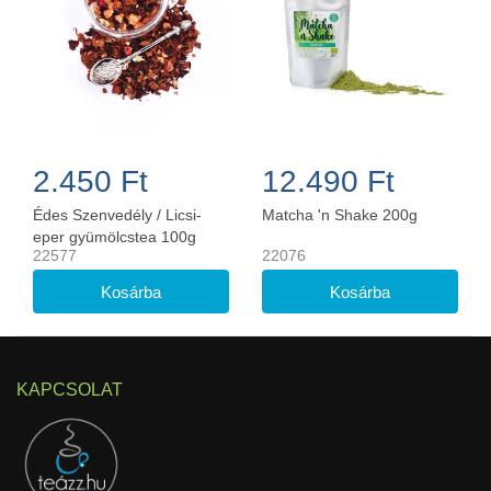
2.450 Ft
12.490 Ft
Édes Szenvedély / Licsi-
Matcha 'n Shake 200g
eper gyümölcstea 100g
22577
22076
KAPCSOLAT