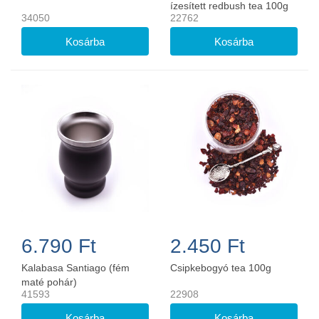
ízesített redbush tea 100g
34050
22762
6.790 Ft
2.450 Ft
Kalabasa Santiago (fém
Csipkebogyó tea 100g
maté pohár)
41593
22908