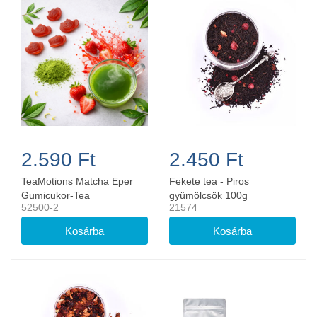
2.590 Ft
2.450 Ft
TeaMotions Matcha Eper
Fekete tea - Piros
Gumicukor-Tea
gyümölcsök 100g
52500-2
21574