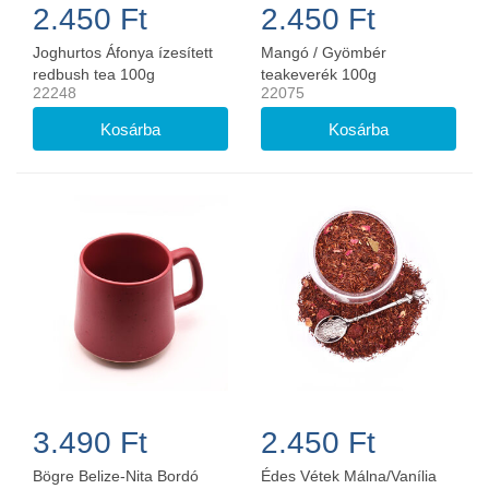
2.450 Ft
2.450 Ft
Joghurtos Áfonya ízesített
Mangó / Gyömbér
redbush tea 100g
teakeverék 100g
22248
22075
3.490 Ft
2.450 Ft
Bögre Belize-Nita Bordó
Édes Vétek Málna/Vanília