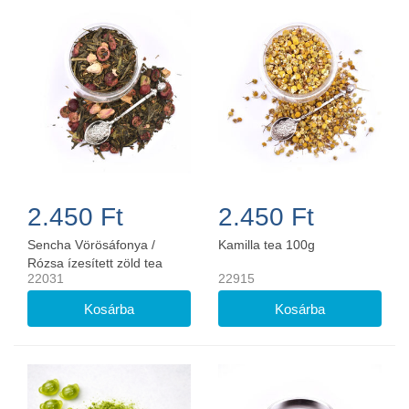
2.450 Ft
2.450 Ft
Sencha Vörösáfonya /
Kamilla tea 100g
Rózsa ízesített zöld tea
22031
22915
100g