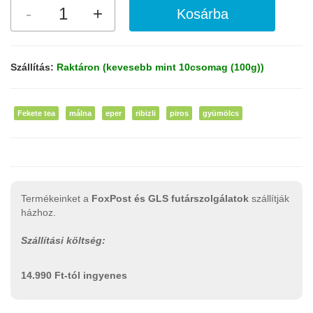
Szállítás:
Raktáron (kevesebb mint 10csomag (100g))
Fekete tea
málna
eper
ribizli
piros
gyümölcs
Termékeinket a
FoxPost és GLS futárszolgálatok
szállítják
házhoz.
Szállítási költség:
14.990 Ft-tól ingyenes