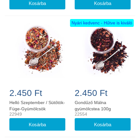
Nyári kedvenc - Hűtve is kiváló
2.450 Ft
2.450 Ft
Helló Szeptember / Sütőtök-
Gondűző Málna
Füge-Gyümölcsök
gyümölcstea 100g
22949
22554
teakeverék 100g