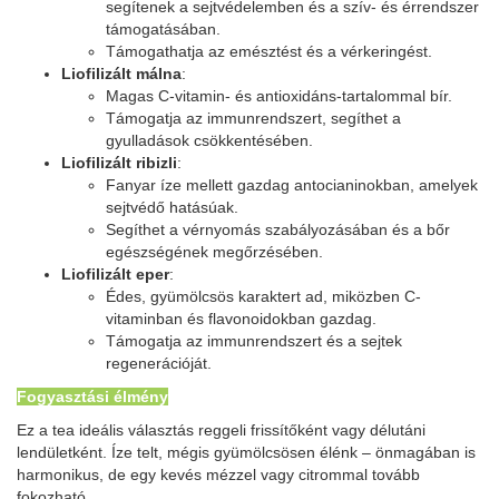
segítenek a sejtvédelemben és a szív- és érrendszer
támogatásában.
Támogathatja az emésztést és a vérkeringést.
Liofilizált málna
:
Magas C-vitamin- és antioxidáns-tartalommal bír.
Támogatja az immunrendszert, segíthet a
gyulladások csökkentésében.
Liofilizált ribizli
:
Fanyar íze mellett gazdag antocianinokban, amelyek
sejtvédő hatásúak.
Segíthet a vérnyomás szabályozásában és a bőr
egészségének megőrzésében.
Liofilizált eper
:
Édes, gyümölcsös karaktert ad, miközben C-
vitaminban és flavonoidokban gazdag.
Támogatja az immunrendszert és a sejtek
regenerációját.
Fogyasztási élmény
Ez a tea ideális választás reggeli frissítőként vagy délutáni
lendületként. Íze telt, mégis gyümölcsösen élénk – önmagában is
harmonikus, de egy kevés mézzel vagy citrommal tovább
fokozható.