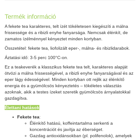
Termék információ
A fekete tea karakteres, telt ízét tökéletesen kiegészíti a málna
frissessége és a ribizli enyhe fanyarsága. Nemcsak élénkít, de
zamatos ízélménnyel kényeztet minden kortyban.
Összetétel: fekete tea, liofolizált eper-, málna- és ribizlidarabok.
Áztatási idő: 3-5 perc 100°C-on.
Ez a teakeverék a klasszikus fekete tea telt, karakteres alapját
ötvözi a málna frissességével, a ribizli enyhe fanyarságával és az
eper lágy édességével. Minden kortyban ott rejlik az élénkítő
energia és a gyümölcsös kényeztetés – tökéletes választás
azoknak, akik a testes ízeket szeretik gyümölcsös árnyalatokkal
gazdagítva.
Élettani hatások
Fekete tea
:
Élénkítő hatású, koffeintartalma serkenti a
koncentrációt és javítja az éberséget.
Gazdag antioxidánsokban (pl. polifenolok), amelyek