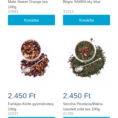
Mate Sweet Orange tea
Bögre SAARA sky blue
100g
22841
31212
2.450 Ft
2.450 Ft
Fahéjas Körte gyümölcstea
Sencha Pisztácia/Málna
100g
ízesített zöld tea 100g
22237
21705