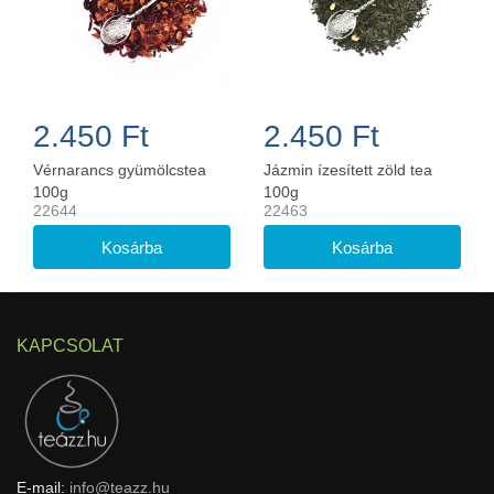
2.450 Ft
2.450 Ft
Vérnarancs gyümölcstea
Jázmin ízesített zöld tea
100g
100g
22644
22463
KAPCSOLAT
E-mail:
info@teazz.hu