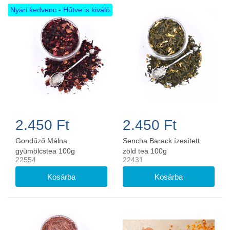
Nyári kedvenc - Hűtve is kiváló
2.450 Ft
2.450 Ft
Gondűző Málna
Sencha Barack ízesített
gyümölcstea 100g
zöld tea 100g
22554
22431