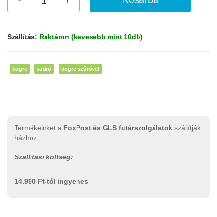
Szállítás:
Raktáron (kevesebb mint 10db)
bögre
szűrő
bögre szűrővel
Termékeinket a
FoxPost és GLS futárszolgálatok
szállítják
házhoz.
Szállítási költség:
14.990 Ft-tól ingyenes