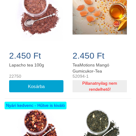
2.450 Ft
2.450 Ft
Lapacho tea 100g
TeaMotions Mangó
Gumicukor-Tea
22750
52094-1
Pillanatnyilag nem
rendelhető!
Nyári kedvenc - Hűtve is kiváló